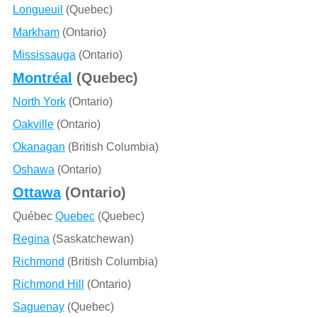
Longueuil
(Quebec)
Markham
(Ontario)
Mississauga
(Ontario)
Montréal
(Quebec)
North York
(Ontario)
Oakville
(Ontario)
Okanagan
(British Columbia)
Oshawa
(Ontario)
Ottawa
(Ontario)
Québec
Quebec
(Quebec)
Regina
(Saskatchewan)
Richmond
(British Columbia)
Richmond Hill
(Ontario)
Saguenay
(Quebec)