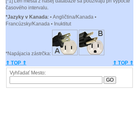
[*1] Len mestá z našej databáze sa používajú pri výpočte
časového intervalu.
*Jazyky v Kanada
: • Angličtina/Kanada •
Francúzsky/Kanada • Inuktitut
*Napájacia zástrčka:
⇑ TOP ⇑
⇑ TOP ⇑
Vyhľadať Mesto: