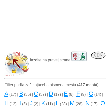
CDN
Jazdite na pravej strane
Filter podľa začínajúceho písmena mesta (
417 mestá
):
A
B
C
D
E
F
G
(17) |
(35) |
(37) |
(17) |
(6) |
(9) |
(14) |
H
I
J
K
L
M
N
O
(12) |
(3) |
(2) |
(11) |
(28) |
(28) |
(17) |