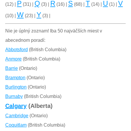
P
Q
R
S
T
U
V
(12) |
(31) |
(3) |
(16) |
(68) |
(14) |
(1) |
W
Y
(10) |
(23) |
(3) |
Nie je úplný zoznam! Iba 50 najväčších miest v
abecednom poradí:
Abbotsford
(British Columbia)
Anmore
(British Columbia)
Barrie
(Ontario)
Brampton
(Ontario)
Burlington
(Ontario)
Burnaby
(British Columbia)
Calgary
(Alberta)
Cambridge
(Ontario)
Coquitlam
(British Columbia)