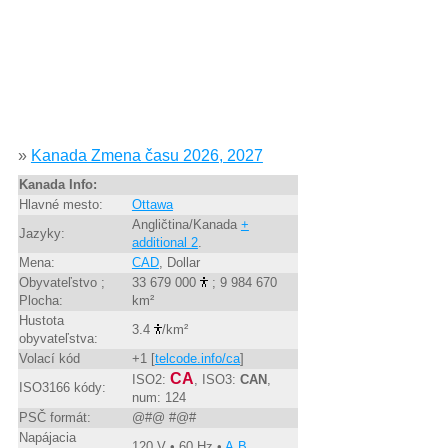
»
Kanada Zmena času 2026, 2027
Kanada Info:
Hlavné mesto:
Ottawa
Angličtina/Kanada
+
Jazyky:
additional 2
.
Mena:
CAD
, Dollar
Obyvateľstvo ;
33 679 000
; 9 984 670
Plocha:
km²
Hustota
3.4
/km²
obyvateľstva:
Volací kód
+1 [
telcode.info/ca
]
CA
ISO2:
, ISO3:
CAN
,
ISO3166 kódy:
num: 124
PSČ formát:
@#@ #@#
Napájacia
120 V • 60 Hz •
A,B