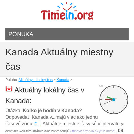
PONUKA
Kanada Aktuálny miestny
čas
Poloha:
Aktuálny miestny čas
>
Kanada
>
AM
Aktuálny lokálny čas v
Kanada:
Otázka:
Koľko je hodín v Kanada?
Odpovedať: Kanada v...majú viac ako jednu
časovú zónu
[*1]
, Aktuálne miestne časy sú v intervale
(v
:
, 09.
okamihu, keď táto stránka bola zobrazená)
Obnoviť stránku ak je to nutné