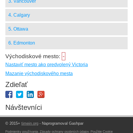
3. Vancouver
4. Calgary
5. Ottawa
6. Edmonton
Východiskové mesto:
-
Nastaviť mesto ako predvolený Victoria
Mazanie východiskového mesta
Zdieľať
Návštevníci
© 2015+
timein.org
- Naprogramoval Gashpar
Podmienky používania
,
Zásady ochrany osobných údajov
,
Použitie Cookie