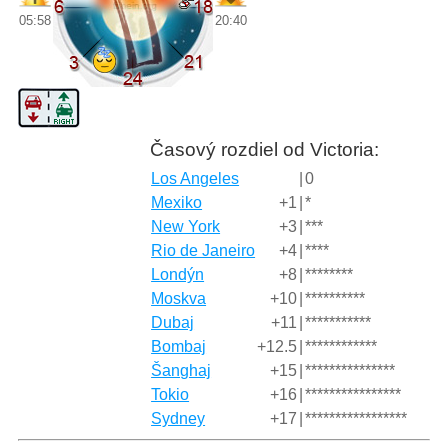
05:58
20:40
Časový rozdiel od Victoria:
Los Angeles
|
0
Mexiko
+1
|
*
New York
+3
|
***
Rio de Janeiro
+4
|
****
Londýn
+8
|
********
Moskva
+10
|
**********
Dubaj
+11
|
***********
Bombaj
+12.5
|
************
Šanghaj
+15
|
***************
Tokio
+16
|
****************
Sydney
+17
|
*****************