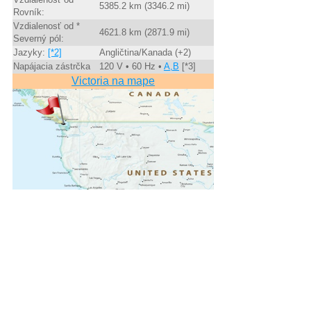
5385.2 km (3346.2 mi)
Rovník:
Vzdialenosť od *
4621.8 km (2871.9 mi)
Severný pól:
Jazyky:
[*2]
Angličtina/Kanada (+2)
Napájacia zástrčka
120 V • 60 Hz •
A,B
[*3]
Victoria na mape