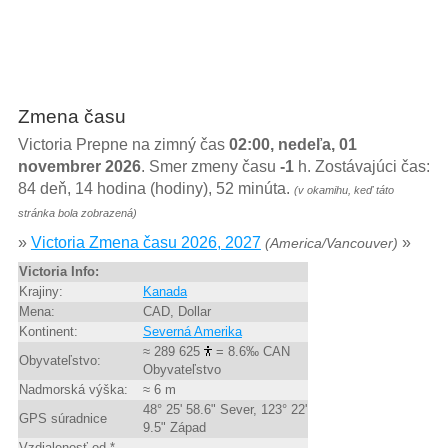
Zmena času
Victoria Prepne na zimný čas
02:00, nedeľa, 01
novembrer 2026
. Smer zmeny času
-1
h. Zostávajúci čas:
84 deň, 14 hodina (hodiny), 52 minúta.
(v okamihu, keď táto
stránka bola zobrazená)
»
Victoria Zmena času 2026, 2027
»
(America/Vancouver)
Victoria Info:
Krajiny:
Kanada
Mena:
CAD, Dollar
Kontinent:
Severná Amerika
≈ 289 625
= 8.6‰ CAN
Obyvateľstvo:
Obyvateľstvo
Nadmorská výška:
≈ 6 m
48° 25' 58.6" Sever, 123° 22'
GPS súradnice
9.5" Západ
Vzdialenosť od *