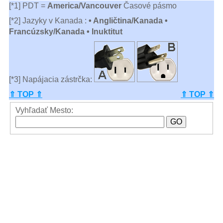
[*1] PDT =
America/Vancouver
Časové pásmo
[*2] Jazyky v Kanada :
• Angličtina/Kanada •
Francúzsky/Kanada • Inuktitut
[*3] Napájacia zástrčka:
⇑ TOP ⇑
⇑ TOP ⇑
Vyhľadať Mesto: