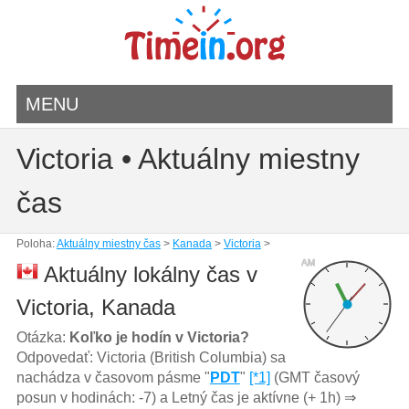
MENU
Victoria • Aktuálny miestny
čas
Poloha:
Aktuálny miestny čas
>
Kanada
>
Victoria
>
AM
Aktuálny lokálny čas v
Victoria, Kanada
Otázka:
Koľko je hodín v Victoria?
Odpovedať: Victoria (British Columbia) sa
nachádza v časovom pásme "
PDT
"
[*1]
(GMT časový
posun v hodinách: -7) a Letný čas je aktívne (+ 1h) ⇒