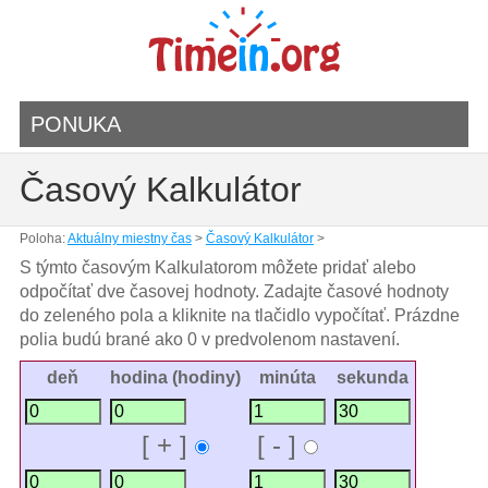
PONUKA
Časový Kalkulátor
Poloha:
Aktuálny miestny čas
>
Časový Kalkulátor
>
S týmto časovým Kalkulatorom môžete pridať alebo
odpočítať dve časovej hodnoty. Zadajte časové hodnoty
do zeleného pola a kliknite na tlačidlo vypočítať. Prázdne
polia budú brané ako 0 v predvolenom nastavení.
deň
hodina (hodiny)
minúta
sekunda
[ + ]
[ - ]