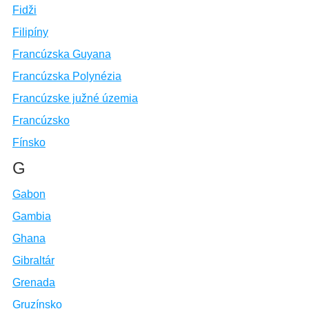
Fidži
Filipíny
Francúzska Guyana
Francúzska Polynézia
Francúzske južné územia
Francúzsko
Fínsko
G
Gabon
Gambia
Ghana
Gibraltár
Grenada
Gruzínsko