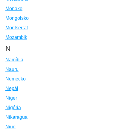
Monako
Mongolsko
Montserrat
Mozambik
N
Namíbia
Nauru
Nemecko
Nepál
Niger
Nigéria
Nikaragua
Niue