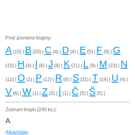
Prvé písmeno krajiny:
A
B
C
D
E
F
G
(15) |
(20) |
(4) |
(4) |
(5) |
(9) |
H
I
J
K
L
M
N
(15) |
(4) |
(6) |
(8) |
(21) |
(9) |
(23) |
O
P
R
S
T
U
(12) |
(2) |
(12) |
(6) |
(31) |
(14) |
(4) |
V
W
Z
Í
Č
Š
(6) |
(1) |
(3) |
(1) |
(5) |
(5) |
Zoznam krajín (245 ks.):
A
Afganistan