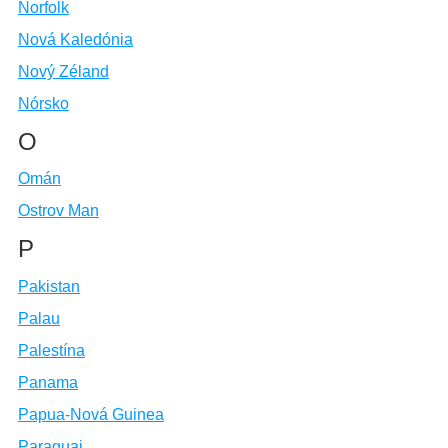
Norfolk
Nová Kaledónia
Nový Zéland
Nórsko
O
Omán
Ostrov Man
P
Pakistan
Palau
Palestína
Panama
Papua-Nová Guinea
Paraguaj