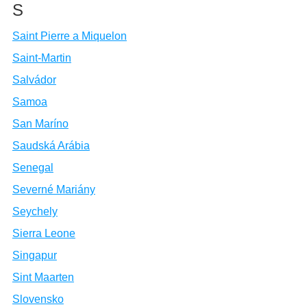
S
Saint Pierre a Miquelon
Saint-Martin
Salvádor
Samoa
San Maríno
Saudská Arábia
Senegal
Severné Mariány
Seychely
Sierra Leone
Singapur
Sint Maarten
Slovensko