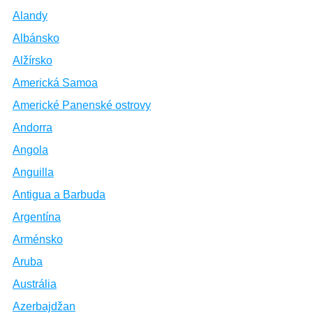
Alandy
Albánsko
Alžírsko
Americká Samoa
Americké Panenské ostrovy
Andorra
Angola
Anguilla
Antigua a Barbuda
Argentína
Arménsko
Aruba
Austrália
Azerbajdžan