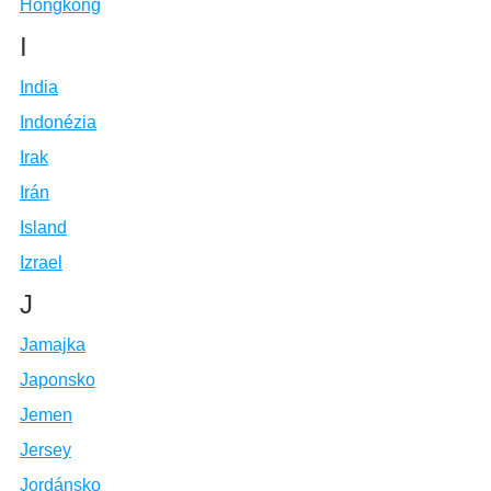
Hongkong
I
India
Indonézia
Irak
Irán
Island
Izrael
J
Jamajka
Japonsko
Jemen
Jersey
Jordánsko