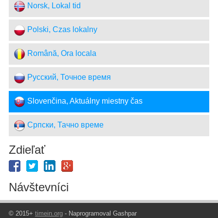
Norsk, Lokal tid
Polski, Czas lokalny
Română, Ora locala
Русский, Точное время
Slovenčina, Aktuálny miestny čas
Српски, Тачно време
Zdieľať
Návštevníci
© 2015+
timein.org
- Naprogramoval Gashpar