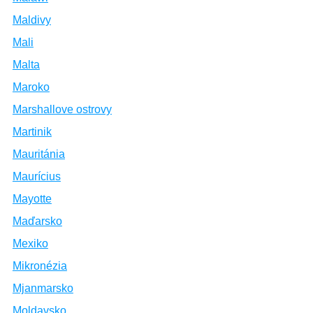
Maldivy
Mali
Malta
Maroko
Marshallove ostrovy
Martinik
Mauritánia
Maurícius
Mayotte
Maďarsko
Mexiko
Mikronézia
Mjanmarsko
Moldavsko