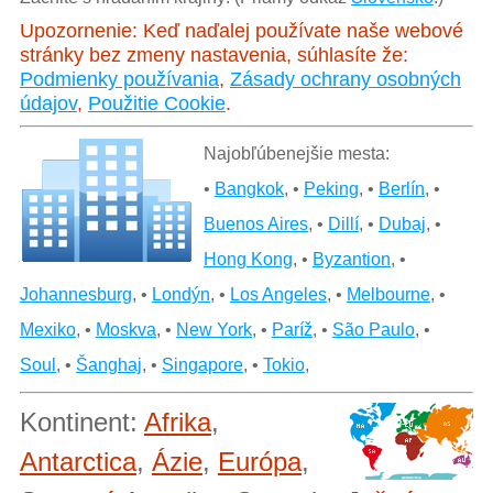
Upozornenie: Keď naďalej používate naše webové
stránky bez zmeny nastavenia, súhlasíte že:
Podmienky používania
,
Zásady ochrany osobných
údajov
,
Použitie Cookie
.
Najobľúbenejšie mesta:
•
Bangkok
, •
Peking
, •
Berlín
, •
Buenos Aires
, •
Dillí
, •
Dubaj
, •
Hong Kong
, •
Byzantion
, •
Johannesburg
, •
Londýn
, •
Los Angeles
, •
Melbourne
, •
Mexiko
, •
Moskva
, •
New York
, •
Paríž
, •
São Paulo
, •
Soul
, •
Šanghaj
, •
Singapore
, •
Tokio
,
Kontinent:
Afrika
,
Antarctica
,
Ázie
,
Európa
,