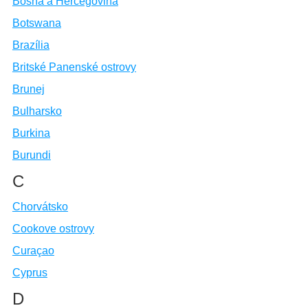
Bosna a Hercegovina
Botswana
Brazília
Britské Panenské ostrovy
Brunej
Bulharsko
Burkina
Burundi
C
Chorvátsko
Cookove ostrovy
Curaçao
Cyprus
D