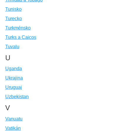
Tunisko
Turecko
Turkménsko
Turks a Caicos
Tuvalu
U
Uganda
Ukrajina
Uruguaj
Uzbekistan
V
Vanuatu
Vatikán