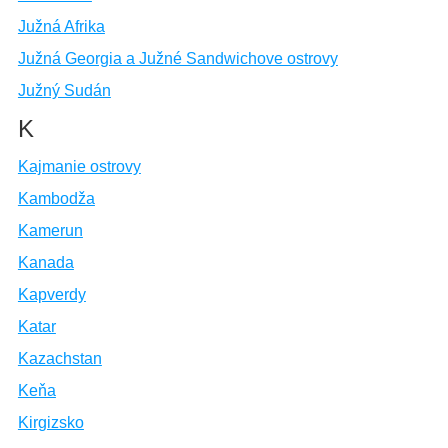
Južná Afrika
Južná Georgia a Južné Sandwichove ostrovy
Južný Sudán
K
Kajmanie ostrovy
Kambodža
Kamerun
Kanada
Kapverdy
Katar
Kazachstan
Keňa
Kirgizsko