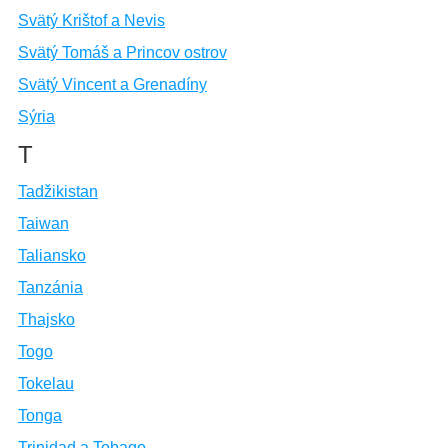
Svätý Krištof a Nevis
Svätý Tomáš a Princov ostrov
Svätý Vincent a Grenadíny
Sýria
T
Tadžikistan
Taiwan
Taliansko
Tanzánia
Thajsko
Togo
Tokelau
Tonga
Trinidad a Tobago