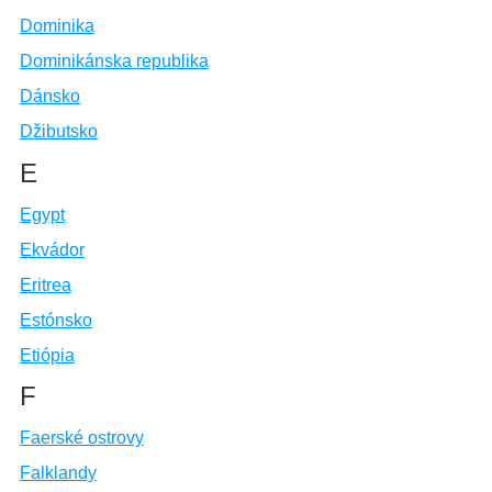
Dominika
Dominikánska republika
Dánsko
Džibutsko
E
Egypt
Ekvádor
Eritrea
Estónsko
Etiópia
F
Faerské ostrovy
Falklandy