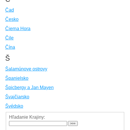
Čad
Česko
Čierna Hora
Čile
Čína
Š
Šalamúnove ostrovy
Španielsko
Špicbergy a Jan Mayen
Švajčiarsko
Švédsko
Hľadanie Krajiny: