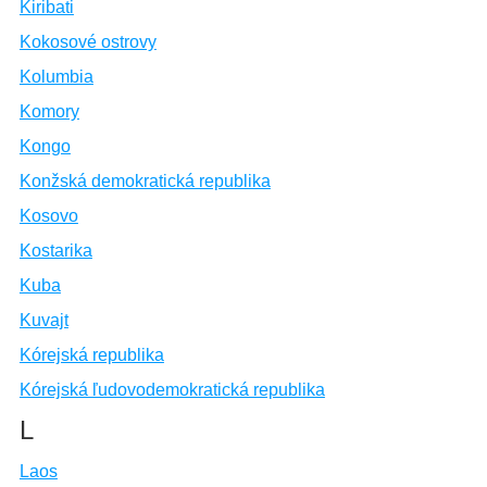
Kiribati
Kokosové ostrovy
Kolumbia
Komory
Kongo
Konžská demokratická republika
Kosovo
Kostarika
Kuba
Kuvajt
Kórejská republika
Kórejská ľudovodemokratická republika
L
Laos