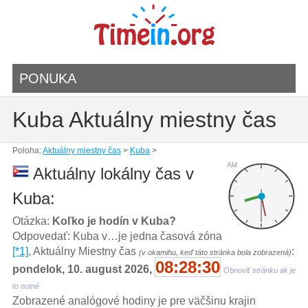
PONUKA
Kuba Aktuálny miestny čas
Poloha:
Aktuálny miestny čas
>
Kuba
>
AM
Aktuálny lokálny čas v
Kuba:
Otázka:
Koľko je hodín v Kuba?
Odpovedať: Kuba v…je jedna časová zóna
[*1]
, Aktuálny Miestny čas
:
(v okamihu, keď táto stránka bola zobrazená)
08:28:30
pondelok, 10. august 2026,
Obnoviť stránku ak je
to nutné
Zobrazené analógové hodiny je pre väčšinu krajin