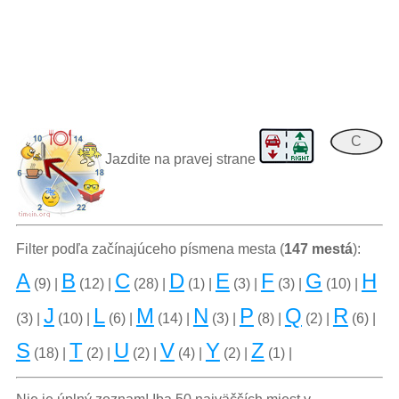
C
Jazdite na pravej strane
Filter podľa začínajúceho písmena mesta (
147 mestá
):
A
B
C
D
E
F
G
H
(9) |
(12) |
(28) |
(1) |
(3) |
(3) |
(10) |
J
L
M
N
P
Q
R
(3) |
(10) |
(6) |
(14) |
(3) |
(8) |
(2) |
(6) |
S
T
U
V
Y
Z
(18) |
(2) |
(2) |
(4) |
(2) |
(1) |