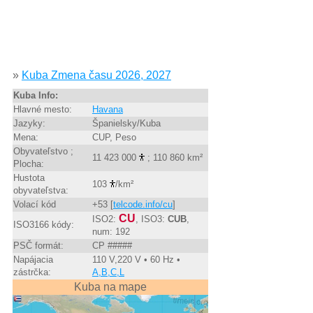
»
Kuba Zmena času 2026, 2027
Kuba Info:
Hlavné mesto:
Havana
Jazyky:
Španielsky/Kuba
Mena:
CUP, Peso
Obyvateľstvo ;
11 423 000
; 110 860 km²
Plocha:
Hustota
103
/km²
obyvateľstva:
Volací kód
+53 [
telcode.info/cu
]
CU
ISO2:
, ISO3:
CUB
,
ISO3166 kódy:
num: 192
PSČ formát:
CP #####
Napájacia
110 V,220 V • 60 Hz •
zástrčka:
A,B,C,L
Kuba na mape