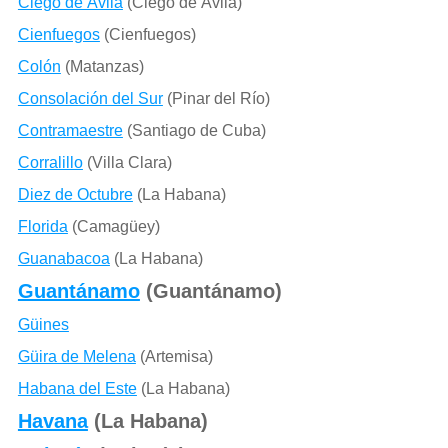
Ciego de Ávila
(Ciego de Ávila)
Cienfuegos
(Cienfuegos)
Colón
(Matanzas)
Consolación del Sur
(Pinar del Río)
Contramaestre
(Santiago de Cuba)
Corralillo
(Villa Clara)
Diez de Octubre
(La Habana)
Florida
(Camagüey)
Guanabacoa
(La Habana)
Guantánamo
(Guantánamo)
Güines
Güira de Melena
(Artemisa)
Habana del Este
(La Habana)
Havana
(La Habana)