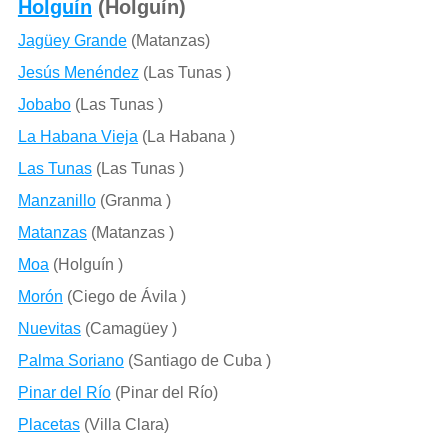
Holguín
(Holguín)
Jagüey Grande
(Matanzas)
Jesús Menéndez
(Las Tunas )
Jobabo
(Las Tunas )
La Habana Vieja
(La Habana )
Las Tunas
(Las Tunas )
Manzanillo
(Granma )
Matanzas
(Matanzas )
Moa
(Holguín )
Morón
(Ciego de Ávila )
Nuevitas
(Camagüey )
Palma Soriano
(Santiago de Cuba )
Pinar del Río
(Pinar del Río)
Placetas
(Villa Clara)