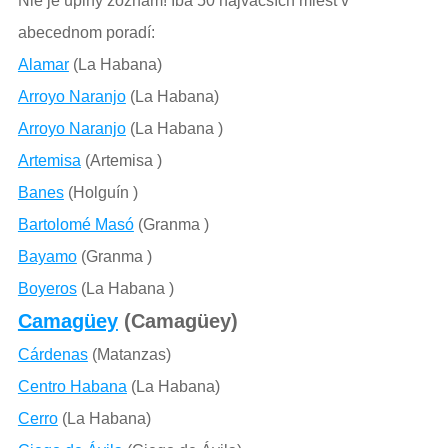
Nie je úplný zoznam! Iba 50 najväčších miest v
abecednom poradí:
Alamar
(La Habana)
Arroyo Naranjo
(La Habana)
Arroyo Naranjo
(La Habana )
Artemisa
(Artemisa )
Banes
(Holguín )
Bartolomé Masó
(Granma )
Bayamo
(Granma )
Boyeros
(La Habana )
Camagüey
(Camagüey)
Cárdenas
(Matanzas)
Centro Habana
(La Habana)
Cerro
(La Habana)