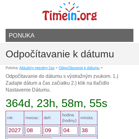
PONUKA
Odpočítavanie k dátumu
Poloha:
Aktuálny miestny čas
>
Odpočítavanie k dátumu
>
Odpočítavanie do dátumu s výstražným zvukom. 1.)
Zadajte dátum a čas začiatku 2.) klik na tlačidlo
Nastavenie Dátumu.
364d, 23h, 58m, 55s
hodina
rok:
mesiac:
deň:
minúta:
(hodiny):