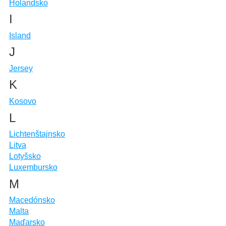
Holandsko
I
Island
J
Jersey
K
Kosovo
L
Lichtenštajnsko
Litva
Lotyšsko
Luxembursko
M
Macedónsko
Malta
Maďarsko