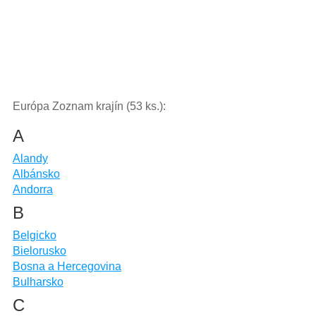
Európa Zoznam krajín (53 ks.):
A
Alandy
Albánsko
Andorra
B
Belgicko
Bielorusko
Bosna a Hercegovina
Bulharsko
C