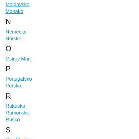
Moldavsko
Monako
N
Nemecko
Nórsko
O
Ostrov Man
P
Portugalsko
Poľsko
R
Rakúsko
Rumunsko
Rusko
S