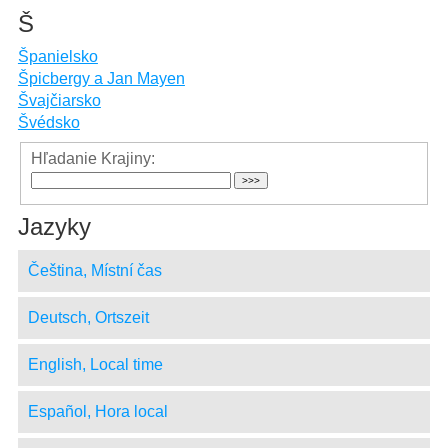
Š
Španielsko
Špicbergy a Jan Mayen
Švajčiarsko
Švédsko
Hľadanie Krajiny:
Jazyky
Čeština, Místní čas
Deutsch, Ortszeit
English, Local time
Español, Hora local