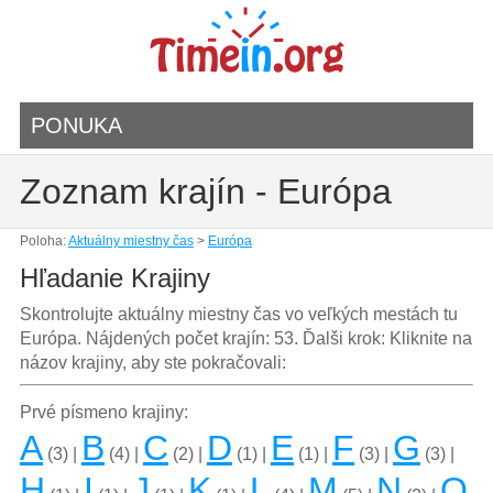
PONUKA
Zoznam krajín - Európa
Poloha:
Aktuálny miestny čas
>
Európa
Hľadanie Krajiny
Skontrolujte aktuálny miestny čas vo veľkých mestách tu
Európa. Nájdených počet krajín: 53. Ďalši krok: Kliknite na
názov krajiny, aby ste pokračovali:
Prvé písmeno krajiny:
A
B
C
D
E
F
G
(3) |
(4) |
(2) |
(1) |
(1) |
(3) |
(3) |
H
I
J
K
L
M
N
O