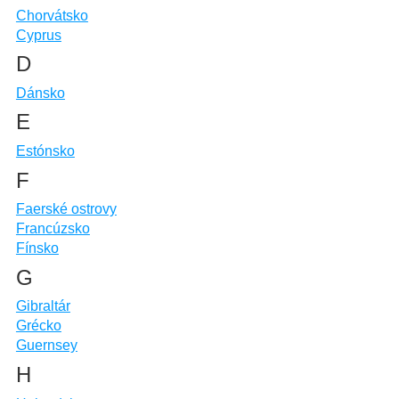
Chorvátsko
Cyprus
D
Dánsko
E
Estónsko
F
Faerské ostrovy
Francúzsko
Fínsko
G
Gibraltár
Grécko
Guernsey
H