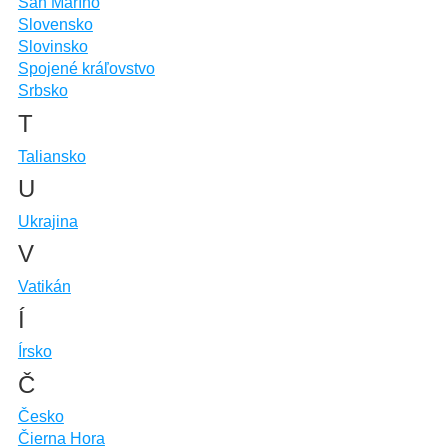
San Maríno
Slovensko
Slovinsko
Spojené kráľovstvo
Srbsko
T
Taliansko
U
Ukrajina
V
Vatikán
Í
Írsko
Č
Česko
Čierna Hora