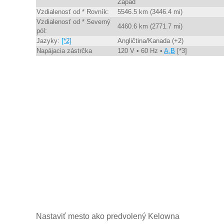
Západ
Vzdialenosť od * Rovník:
5546.5 km (3446.4 mi)
Vzdialenosť od * Severný
4460.6 km (2771.7 mi)
pól:
Jazyky:
[*2]
Angličtina/Kanada (+2)
Napájacia zástrčka
120 V • 60 Hz •
A,B
[*3]
Nastaviť mesto ako predvolený Kelowna