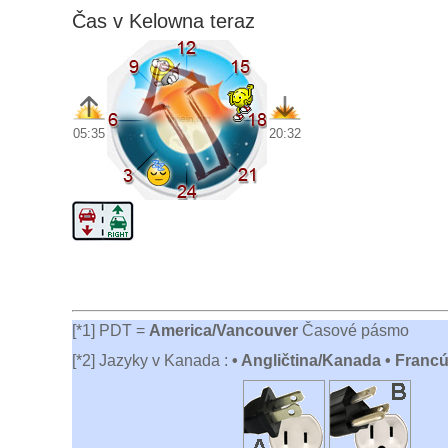
Čas v Kelowna teraz
05:35
20:32
[*1] PDT =
America/Vancouver
Časové pásmo
[*2] Jazyky v Kanada :
• Angličtina/Kanada • Francú