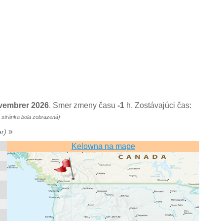
ovembrer 2026
. Smer zmeny času
-1
h. Zostávajúci čas:
o stránka bola zobrazená)
»
r)
Kelowna na mape