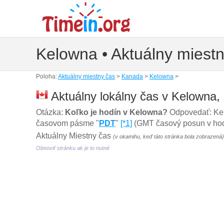
Kelowna • Aktuálny miest
Poloha:
Aktuálny miestny čas
>
Kanada
>
Kelowna
>
Aktuálny lokálny čas v Kelowna
Otázka:
Koľko je hodín v Kelowna?
Odpovedať: Kel
časovom pásme "
PDT
"
[*1]
(GMT časový posun v hodin
Aktuálny Miestny čas
(v okamihu, keď táto stránka bola zobrazená)
Obnoviť stránku ak je to nutné