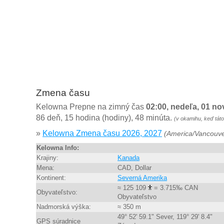
Zmena času
Kelowna Prepne na zimný čas
02:00, nedeľa, 01 n
86 deň, 15 hodina (hodiny), 48 minúta.
(v okamihu, keď tát
»
Kelowna Zmena času 2026, 2027
(America/Vancouve
Kelowna Info:
Krajiny:
Kanada
Mena:
CAD, Dollar
Kontinent:
Severná Amerika
≈ 125 109
= 3.715‰ CAN
Obyvateľstvo:
Obyvateľstvo
Nadmorská výška:
≈ 350 m
49° 52' 59.1" Sever, 119° 29' 8.4"
GPS súradnice