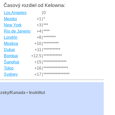
Časový rozdiel od Kelowna:
Los Angeles
|
0
Mexiko
+1
|
*
New York
+3
|
***
Rio de Janeiro
+4
|
****
Londýn
+8
|
********
Moskva
+10
|
**********
Dubaj
+11
|
***********
Bombaj
+12.5
|
************
Šanghaj
+15
|
***************
Tokio
+16
|
****************
Sydney
+17
|
*****************
zsky/Kanada • Inuktitut