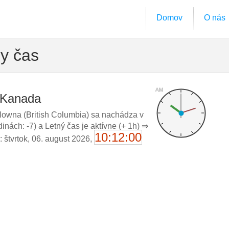
Domov
O nás
ny čas
AM
, Kanada
owna (British Columbia) sa nachádza v
ách: -7) a Letný čas je aktívne (+ 1h) ⇒
10:12:00
: štvrtok, 06. august 2026,