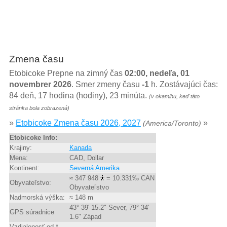
Zmena času
Etobicoke Prepne na zimný čas
02:00, nedeľa, 01
novembrer 2026
. Smer zmeny času
-1
h. Zostávajúci čas:
84 deň, 17 hodina (hodiny), 23 minúta.
(v okamihu, keď táto
stránka bola zobrazená)
»
Etobicoke Zmena času 2026, 2027
»
(America/Toronto)
Etobicoke Info:
Krajiny:
Kanada
Mena:
CAD, Dollar
Kontinent:
Severná Amerika
≈ 347 948
= 10.331‰ CAN
Obyvateľstvo:
Obyvateľstvo
Nadmorská výška:
≈ 148 m
43° 39' 15.2" Sever, 79° 34'
GPS súradnice
1.6" Západ
Vzdialenosť od *