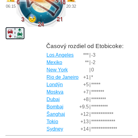
06:15
20:32
Časový rozdiel od Etobicoke:
Los Angeles
***
|
-3
Mexiko
**
|
-2
New York
|
0
Rio de Janeiro
+1
|
*
Londýn
+5
|
*****
Moskva
+7
|
*******
Dubaj
+8
|
********
Bombaj
+9.5
|
*********
Šanghaj
+12
|
************
Tokio
+13
|
*************
Sydney
+14
|
**************