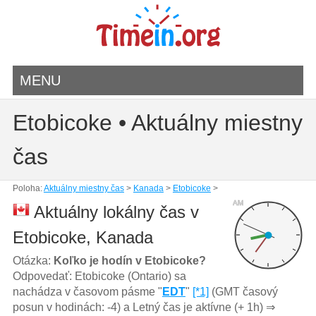
MENU
Etobicoke • Aktuálny miestny
čas
Poloha:
Aktuálny miestny čas
>
Kanada
>
Etobicoke
>
AM
Aktuálny lokálny čas v
Etobicoke, Kanada
Otázka:
Koľko je hodín v Etobicoke?
Odpovedať: Etobicoke (Ontario) sa
nachádza v časovom pásme "
EDT
"
[*1]
(GMT časový
posun v hodinách: -4) a Letný čas je aktívne (+ 1h) ⇒