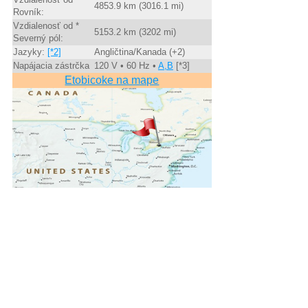
4853.9 km (3016.1 mi)
Rovník:
Vzdialenosť od *
5153.2 km (3202 mi)
Severný pól:
Jazyky:
[*2]
Angličtina/Kanada (+2)
Napájacia zástrčka
120 V • 60 Hz •
A,B
[*3]
Etobicoke na mape