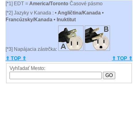
[*1] EDT =
America/Toronto
Časové pásmo
[*2] Jazyky v Kanada :
• Angličtina/Kanada •
Francúzsky/Kanada • Inuktitut
[*3] Napájacia zástrčka:
⇑ TOP ⇑
⇑ TOP ⇑
Vyhľadať Mesto: