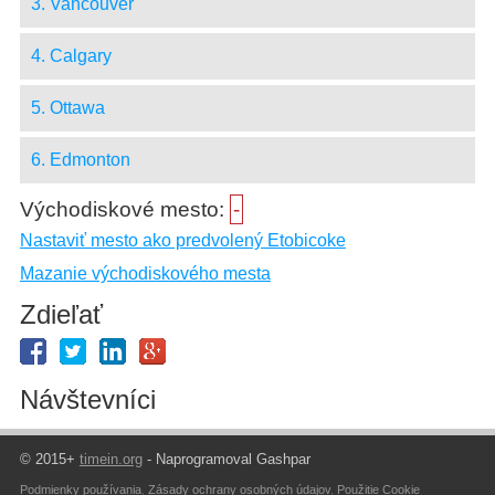
3. Vancouver
4. Calgary
5. Ottawa
6. Edmonton
Východiskové mesto:
-
Nastaviť mesto ako predvolený Etobicoke
Mazanie východiskového mesta
Zdieľať
Návštevníci
© 2015+
timein.org
- Naprogramoval Gashpar
Podmienky používania
,
Zásady ochrany osobných údajov
,
Použitie Cookie