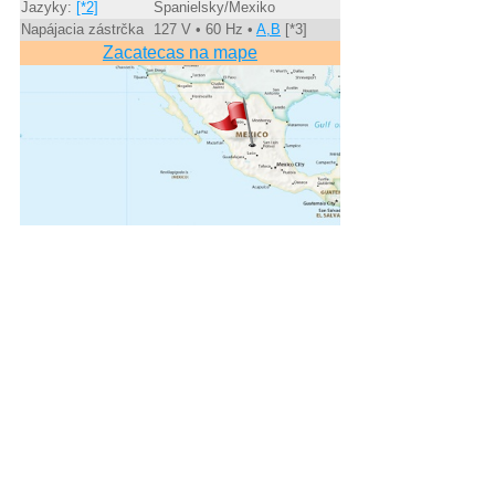
Jazyky:
[*2]
Španielsky/Mexiko
Napájacia zástrčka
127 V • 60 Hz •
A,B
[*3]
Zacatecas na mape