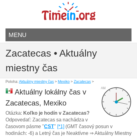
MENU
Zacatecas • Aktuálny
miestny čas
Poloha:
Aktuálny miestny čas
>
Mexiko
>
Zacatecas
>
AM
Aktuálny lokálny čas v
Zacatecas, Mexiko
Otázka:
Koľko je hodín v Zacatecas?
Odpovedať: Zacatecas sa nachádza v
časovom pásme "
CST
"
[*1]
(GMT časový posun v
hodinách: -6) a Letný čas je Neaktívne ⇒ Aktuálny Miestny