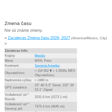
Zmena času
Nie sú známe zmeny.
»
Zacatecas Zmena času 2026, 2027
(America/Mexico_City)
»
Zacatecas Info:
Krajiny:
Mexiko
Mena:
MXN, Peso
Kontinent:
Severná Amerika
≈ 118 562
= 1.054‰ MEX
Obyvateľstvo:
Obyvateľstvo
Nadmorská výška:
≈ 2480 m
22° 46' 6.3" Sever, 102° 34'
GPS súradnice
53.1" Západ
Vzdialenosť od *
2531.6 km (1573.1 mi)
Rovník:
Vzdialenosť od *
7475.4 km (4645 mi)
Severný pól: