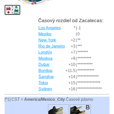
Časový rozdiel od Zacatecas:
Los Angeles
*
|
-1
Mexiko
|
0
New York
+2
|
**
Rio de Janeiro
+3
|
***
Londýn
+7
|
*******
Moskva
+9
|
*********
Dubaj
+10
|
**********
Bombaj
+11.5
|
***********
Šanghaj
+14
|
**************
Tokio
+15
|
***************
Sydney
+16
|
****************
[*1] CST =
America/Mexico_City
Časové pásmo