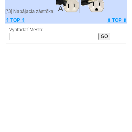
[*3] Napájacia zástrčka:
⇑ TOP ⇑
⇑ TOP ⇑
Vyhľadať Mesto: