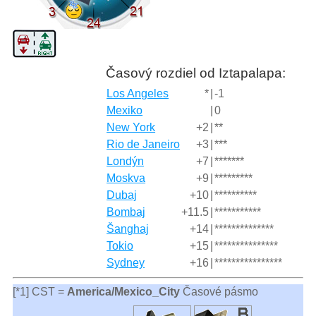
Časový rozdiel od Iztapalapa:
Los Angeles
*
|
-1
Mexiko
|
0
New York
+2
|
**
Rio de Janeiro
+3
|
***
Londýn
+7
|
*******
Moskva
+9
|
*********
Dubaj
+10
|
**********
Bombaj
+11.5
|
***********
Šanghaj
+14
|
**************
Tokio
+15
|
***************
Sydney
+16
|
****************
[*1] CST =
America/Mexico_City
Časové pásmo