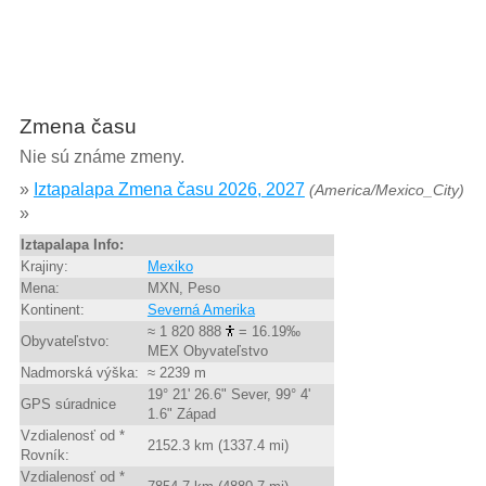
Zmena času
Nie sú známe zmeny.
»
Iztapalapa Zmena času 2026, 2027
(America/Mexico_City)
»
Iztapalapa Info:
Krajiny:
Mexiko
Mena:
MXN, Peso
Kontinent:
Severná Amerika
≈ 1 820 888
= 16.19‰
Obyvateľstvo:
MEX Obyvateľstvo
Nadmorská výška:
≈ 2239 m
19° 21' 26.6" Sever, 99° 4'
GPS súradnice
1.6" Západ
Vzdialenosť od *
2152.3 km (1337.4 mi)
Rovník:
Vzdialenosť od *