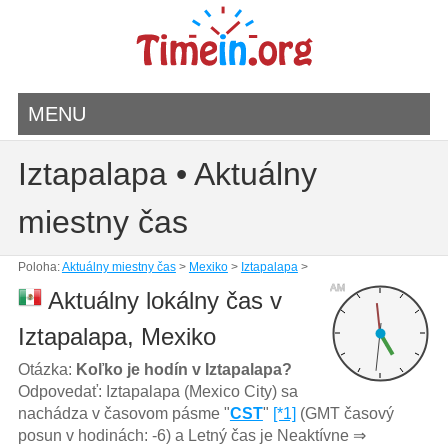
MENU
Iztapalapa • Aktuálny
miestny čas
Poloha:
Aktuálny miestny čas
>
Mexiko
>
Iztapalapa
>
AM
Aktuálny lokálny čas v
Iztapalapa, Mexiko
Otázka:
Koľko je hodín v Iztapalapa?
Odpovedať: Iztapalapa (Mexico City) sa
nachádza v časovom pásme "
CST
"
[*1]
(GMT časový
posun v hodinách: -6) a Letný čas je Neaktívne ⇒