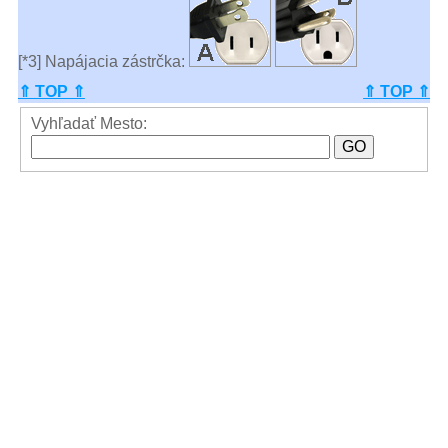
[*3] Napájacia zástrčka:
⇑ TOP ⇑
⇑ TOP ⇑
Vyhľadať Mesto: