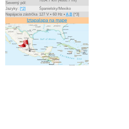
7854.7 km (4880.7 mi)
Severný pól:
Jazyky:
[*2]
Španielsky/Mexiko
Napájacia zástrčka
127 V • 60 Hz •
A,B
[*3]
Iztapalapa na mape