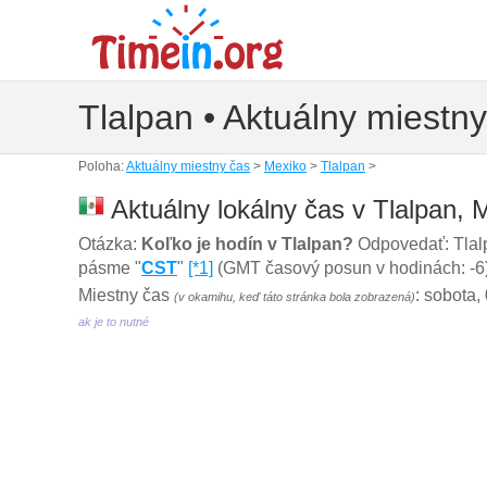
Tlalpan • Aktuálny miestn
Poloha:
Aktuálny miestny čas
>
Mexiko
>
Tlalpan
>
Aktuálny lokálny čas v Tlalpan, 
Otázka:
Koľko je hodín v Tlalpan?
Odpovedať: Tlal
pásme "
CST
"
[*1]
(GMT časový posun v hodinách: -6)
Miestny čas
: sobota,
(v okamihu, keď táto stránka bola zobrazená)
ak je to nutné