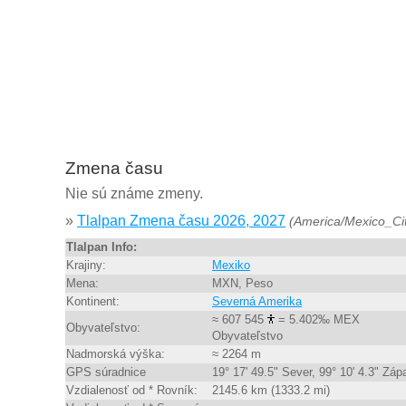
Zmena času
Nie sú známe zmeny.
»
Tlalpan Zmena času 2026, 2027
(America/Mexico_Ci
Tlalpan Info:
Krajiny:
Mexiko
Mena:
MXN, Peso
Kontinent:
Severná Amerika
≈ 607 545
= 5.402‰ MEX
Obyvateľstvo:
Obyvateľstvo
Nadmorská výška:
≈ 2264 m
GPS súradnice
19° 17' 49.5" Sever, 99° 10' 4.3" Záp
Vzdialenosť od * Rovník:
2145.6 km (1333.2 mi)