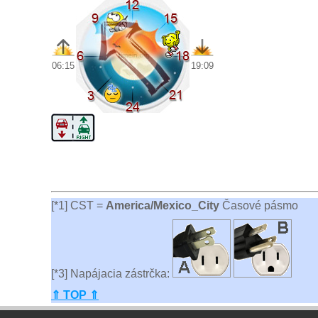
06:15
19:09
[*1] CST =
America/Mexico_City
Časové pásmo
[*3] Napájacia zástrčka:
⇑ TOP ⇑