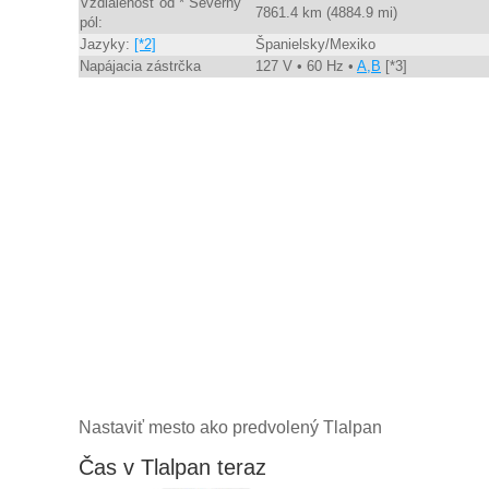
Vzdialenosť od * Severný
7861.4 km (4884.9 mi)
pól:
Jazyky:
[*2]
Španielsky/Mexiko
Napájacia zástrčka
127 V • 60 Hz •
A,B
[*3]
Nastaviť mesto ako predvolený Tlalpan
Čas v Tlalpan teraz