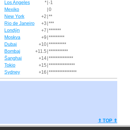
Los Angeles
*
|
-1
Mexiko
|
0
New York
+2
|
**
Rio de Janeiro
+3
|
***
Londýn
+7
|
*******
Moskva
+9
|
*********
Dubaj
+10
|
**********
Bombaj
+11.5
|
***********
Šanghaj
+14
|
**************
Tokio
+15
|
***************
Sydney
+16
|
****************
⇑ TOP ⇑