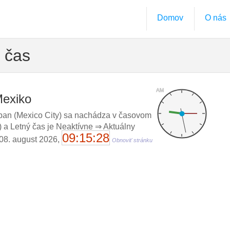
Domov
O nás
y čas
AM
Mexiko
pan (Mexico City) sa nachádza v časovom
 a Letný čas je Neaktívne ⇒ Aktuálny
09:15:29
 08. august 2026,
Obnoviť stránku