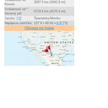
3287.5 km (2042.8 mi)
Rovník:
Vzdialenosť od *
6719.5 km (4175.3 mi)
Severný pól:
Jazyky:
[*2]
Španielsky/Mexiko
Napájacia zástrčka
127 V • 60 Hz •
A,B
[*3]
Ojinaga na mape