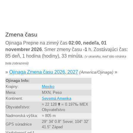
Zmena času
Ojinaga Prepne na zimný čas
02:00, nedeľa, 01
novembrer 2026
. Smer zmeny času
-1
h. Zostávajúci čas:
85 deň, 1 hodina (hodiny), 33 minúta.
(v okamihu, keď táto stránka
bola zobrazená)
»
Ojinaga Zmena času 2026, 2027
»
(America/Ojinaga)
Ojinaga Info:
Krajiny:
Mexiko
Mena:
MXN, Peso
Kontinent:
Severná Amerika
≈ 22 128
= 0.197‰ MEX
Obyvateľstvo:
Obyvateľstvo
Nadmorská výška:
≈ 805 m
29° 34' 0.8" Sever, 104° 32'
GPS súradnice
41.5" Západ
Vzdialenosť od *