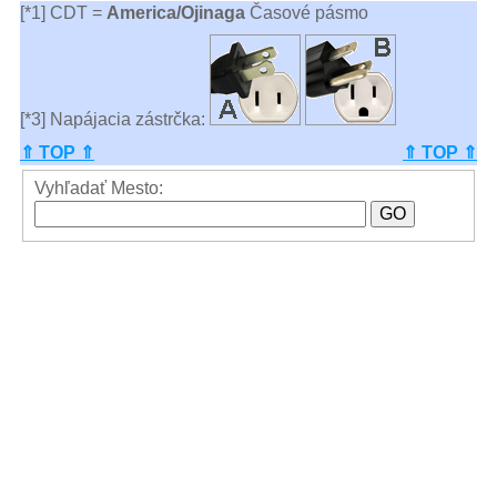
[*1] CDT =
America/Ojinaga
Časové pásmo
[*3] Napájacia zástrčka:
⇑ TOP ⇑
⇑ TOP ⇑
Vyhľadať Mesto: