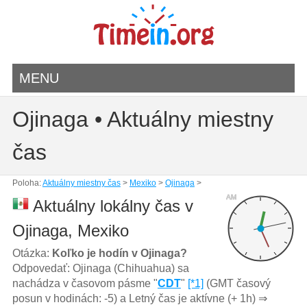
MENU
Ojinaga • Aktuálny miestny
čas
Poloha:
Aktuálny miestny čas
>
Mexiko
>
Ojinaga
>
AM
Aktuálny lokálny čas v
Ojinaga, Mexiko
Otázka:
Koľko je hodín v Ojinaga?
Odpovedať: Ojinaga (Chihuahua) sa
nachádza v časovom pásme "
CDT
"
[*1]
(GMT časový
posun v hodinách: -5) a Letný čas je aktívne (+ 1h) ⇒