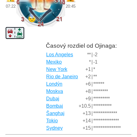
07:22
20:45
Časový rozdiel od Ojinaga:
Los Angeles
**
|
-2
Mexiko
*
|
-1
New York
+1
|
*
Rio de Janeiro
+2
|
**
Londýn
+6
|
******
Moskva
+8
|
********
Dubaj
+9
|
*********
Bombaj
+10.5
|
**********
Šanghaj
+13
|
*************
Tokio
+14
|
**************
Sydney
+15
|
***************