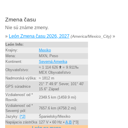
Zmena času
Nie sú známe zmeny.
»
León Zmena času 2026, 2027
»
(America/Mexico_City)
León Info:
Krajiny:
Mexiko
Mena:
MXN, Peso
Kontinent:
Severná Amerika
≈ 1 114 626
= 9.911‰
Obyvateľstvo:
MEX Obyvateľstvo
Nadmorská výška:
≈ 1812 m
21° 7' 49.9" Sever, 101° 40'
GPS súradnice
15.6" Západ
Vzdialenosť od *
2349.5 km (1459.9 mi)
Rovník:
Vzdialenosť od *
7657.6 km (4758.2 mi)
Severný pól:
Jazyky:
[*2]
Španielsky/Mexiko
Napájacia zástrčka
127 V • 60 Hz •
A,B
[*3]