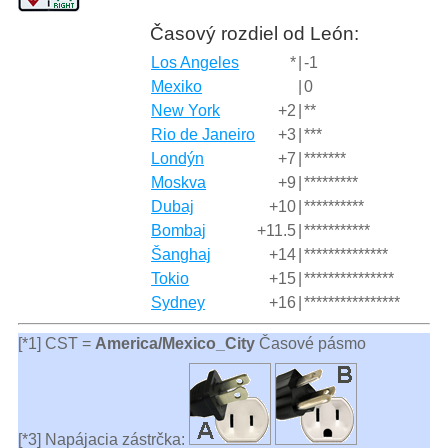
Časový rozdiel od León:
Los Angeles
*
|
-1
Mexiko
|
0
New York
+2
|
**
Rio de Janeiro
+3
|
***
Londýn
+7
|
*******
Moskva
+9
|
*********
Dubaj
+10
|
**********
Bombaj
+11.5
|
***********
Šanghaj
+14
|
**************
Tokio
+15
|
***************
Sydney
+16
|
****************
[*1] CST =
America/Mexico_City
Časové pásmo
[*3] Napájacia zástrčka: