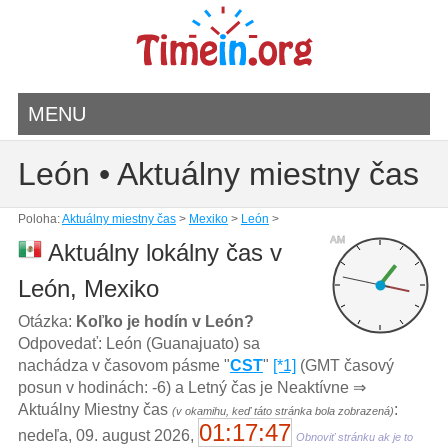
MENU
León • Aktuálny miestny čas
Poloha:
Aktuálny miestny čas
>
Mexiko
>
León
>
AM
Aktuálny lokálny čas v
León, Mexiko
Otázka:
Koľko je hodín v León?
Odpovedať: León (Guanajuato) sa
nachádza v časovom pásme "
CST
"
[*1]
(GMT časový
posun v hodinách: -6) a Letný čas je Neaktívne ⇒
Aktuálny Miestny čas
:
(v okamihu, keď táto stránka bola zobrazená)
01:17:47
nedeľa, 09. august 2026,
Obnoviť stránku ak je to