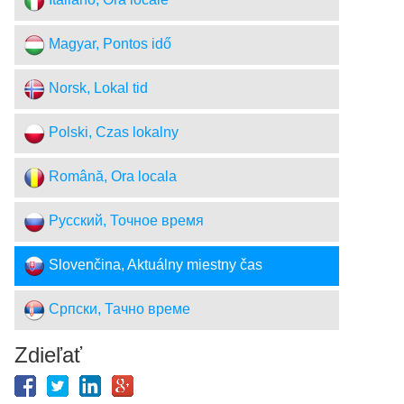
Italiano, Ora locale
Magyar, Pontos idő
Norsk, Lokal tid
Polski, Czas lokalny
Română, Ora locala
Русский, Точное время
Slovenčina, Aktuálny miestny čas
Српски, Тачно време
Zdieľať