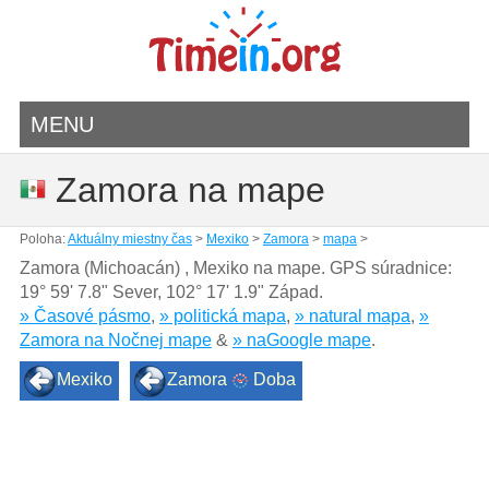
MENU
Zamora na mape
Poloha:
Aktuálny miestny čas
>
Mexiko
>
Zamora
>
mapa
>
Zamora (Michoacán) , Mexiko na mape. GPS súradnice:
19° 59' 7.8" Sever
,
102° 17' 1.9" Západ.
» Časové pásmo
,
» politická mapa
,
» natural mapa
,
»
Zamora na Nočnej mape
&
» naGoogle mape
.
Mexiko
Zamora
Doba