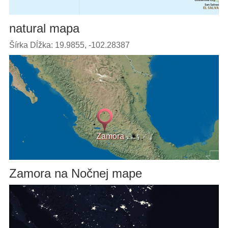
natural mapa
Šírka Dĺžka: 19.9855, -102.28387
Zamora
Zamora na Nočnej mape