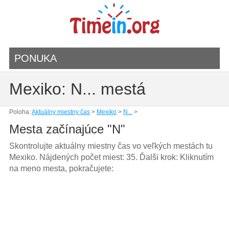
PONUKA
Mexiko: N... mestá
Poloha:
Aktuálny miestny čas
>
Mexiko
>
N...
>
Mesta začínajúce "N"
Skontrolujte aktuálny miestny čas vo veľkých mestách tu
Mexiko. Nájdených počet miest: 35. Ďalši krok: Kliknutím
na meno mesta, pokračujete: