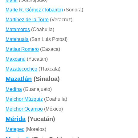
Marte R. Gómez (Tobarito)
(Sonora)
Martínez de la Torre
(Veracruz)
Matamoros
(Coahuila)
Matehuala
(San Luis Potosí)
Matías Romero
(Oaxaca)
Maxcanú
(Yucatán)
Mazatecochco
(Tlaxcala)
Mazatlán
(Sinaloa)
Medina
(Guanajuato)
Melchor Múzquiz
(Coahuila)
Melchor Ocampo
(México)
Mérida
(Yucatán)
Metepec
(Morelos)