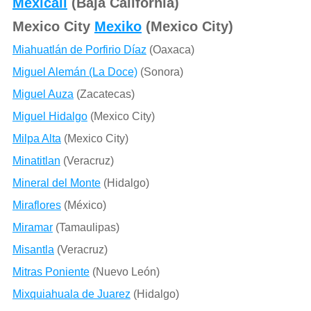
Mexicali
(Baja California)
Mexico City
Mexiko
(Mexico City)
Miahuatlán de Porfirio Díaz
(Oaxaca)
Miguel Alemán (La Doce)
(Sonora)
Miguel Auza
(Zacatecas)
Miguel Hidalgo
(Mexico City)
Milpa Alta
(Mexico City)
Minatitlan
(Veracruz)
Mineral del Monte
(Hidalgo)
Miraflores
(México)
Miramar
(Tamaulipas)
Misantla
(Veracruz)
Mitras Poniente
(Nuevo León)
Mixquiahuala de Juarez
(Hidalgo)