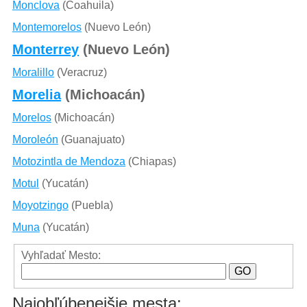
Monclova
(Coahuila)
Montemorelos
(Nuevo León)
Monterrey
(Nuevo León)
Moralillo
(Veracruz)
Morelia
(Michoacán)
Morelos
(Michoacán)
Moroleón
(Guanajuato)
Motozintla de Mendoza
(Chiapas)
Motul
(Yucatán)
Moyotzingo
(Puebla)
Muna
(Yucatán)
Vyhľadať Mesto:
Najobľúbenejšie mesta: