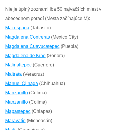
Nie je úplný zoznam! Iba 50 najväčších miest v
abecednom poradí (Mesta začínajúce M):
Macuspana
(Tabasco)
Magdalena Contreras
(Mexico City)
Magdalena Cuayucatepec
(Puebla)
Magdalena de Kino
(Sonora)
Malinaltepec
(Guerrero)
Maltrata
(Veracruz)
Manuel Ojinaga
(Chihuahua)
Manzanillo
(Colima)
Manzanillo
(Colima)
Mapastepec
(Chiapas)
Maravatío
(Michoacán)
Marfil
(Guanajuato)