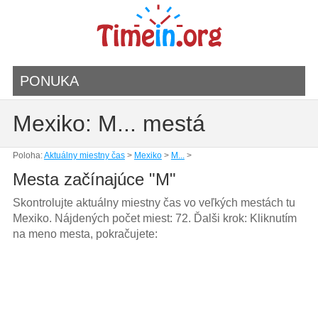
PONUKA
Mexiko: M... mestá
Poloha:
Aktuálny miestny čas
>
Mexiko
>
M...
>
Mesta začínajúce "M"
Skontrolujte aktuálny miestny čas vo veľkých mestách tu
Mexiko. Nájdených počet miest: 72. Ďalši krok: Kliknutím
na meno mesta, pokračujete: