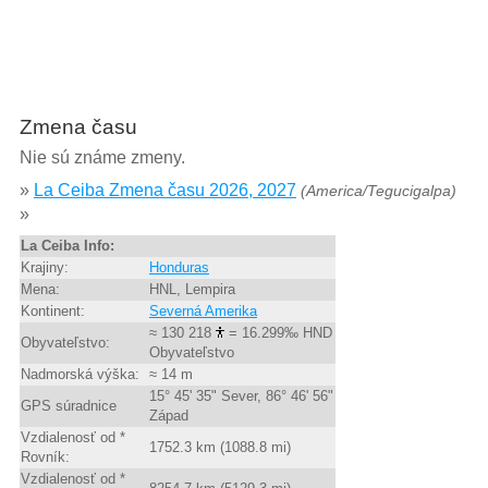
Zmena času
Nie sú známe zmeny.
»
La Ceiba Zmena času 2026, 2027
(America/Tegucigalpa)
»
La Ceiba Info:
Krajiny:
Honduras
Mena:
HNL, Lempira
Kontinent:
Severná Amerika
≈ 130 218
= 16.299‰ HND
Obyvateľstvo:
Obyvateľstvo
Nadmorská výška:
≈ 14 m
15° 45' 35" Sever, 86° 46' 56"
GPS súradnice
Západ
Vzdialenosť od *
1752.3 km (1088.8 mi)
Rovník:
Vzdialenosť od *