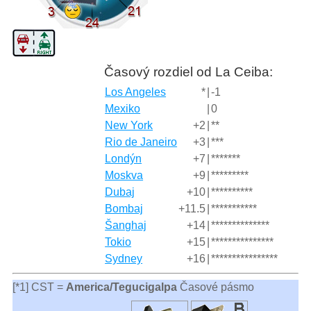
Časový rozdiel od La Ceiba:
Los Angeles
*
|
-1
Mexiko
|
0
New York
+2
|
**
Rio de Janeiro
+3
|
***
Londýn
+7
|
*******
Moskva
+9
|
*********
Dubaj
+10
|
**********
Bombaj
+11.5
|
***********
Šanghaj
+14
|
**************
Tokio
+15
|
***************
Sydney
+16
|
****************
[*1] CST =
America/Tegucigalpa
Časové pásmo