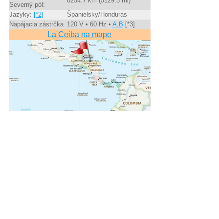
8254.7 km (5129.3 mi)
Severný pól:
Jazyky:
[*2]
Španielsky/Honduras
Napájacia zástrčka
120 V • 60 Hz •
A,B
[*3]
La Ceiba na mape