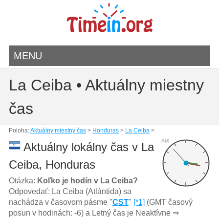
MENU
La Ceiba • Aktuálny miestny
čas
Poloha:
Aktuálny miestny čas
>
Honduras
>
La Ceiba
>
AM
Aktuálny lokálny čas v La
Ceiba, Honduras
Otázka:
Koľko je hodín v La Ceiba?
Odpovedať: La Ceiba (Atlántida) sa
nachádza v časovom pásme "
CST
"
[*1]
(GMT časový
posun v hodinách: -6) a Letný čas je Neaktívne ⇒